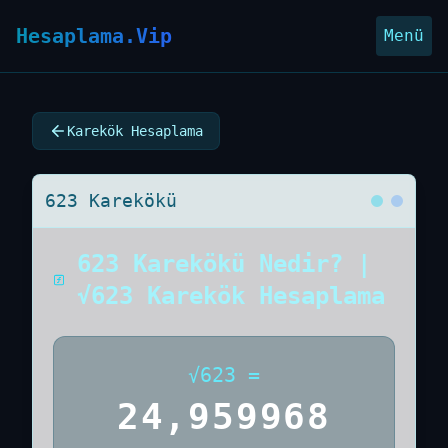
Hesaplama.Vip
Menü
Karekök Hesaplama
623 Karekökü
623 Karekökü Nedir? |
√623 Karekök Hesaplama
√
623
=
24,959968