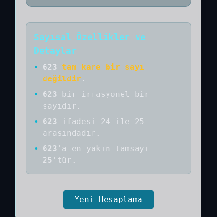
Sayısal Özellikler ve
Detaylar
•
623
tam kare bir sayı
değildir
.
•
623
bir
irrasyonel bir
sayıdır
.
•
623
ifadesi 24 ile 25
arasındadır.
•
623
'a
en yakın tamsayı
25
'tür.
Yeni Hesaplama