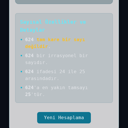
Sayısal Özellikler ve
Detaylar
•
624
tam kare bir sayı
değildir
.
•
624
bir
irrasyonel bir
sayıdır
.
•
624
ifadesi 24 ile 25
arasındadır.
•
624
'a
en yakın tamsayı
25
'tür.
Yeni Hesaplama