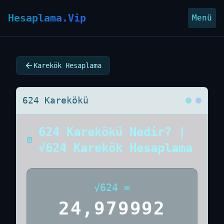
Hesaplama.Vip
Menü
Karekök Hesaplama
624 Karekökü
624 Karekökü Nedir? |
√624 Karekök Hesaplama
√
624
=
24,979992