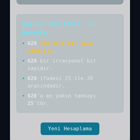
Sayısal Özellikler ve
Detaylar
•
626
tam kare bir sayı
değildir
.
•
626
bir
irrasyonel bir
sayıdır
.
•
626
ifadesi 25 ile 26
arasındadır.
•
626
'a
en yakın tamsayı
25
'tür.
Yeni Hesaplama