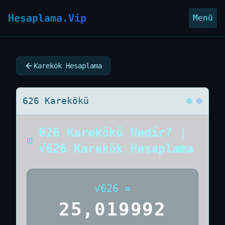
Hesaplama.Vip
Menü
Karekök Hesaplama
626 Karekökü
626 Karekökü Nedir? |
√626 Karekök Hesaplama
√
626
=
25,019992