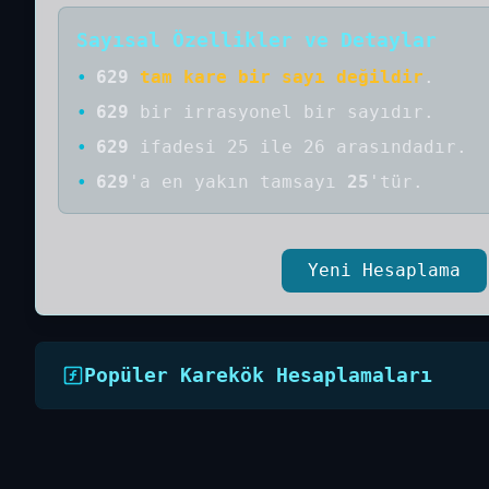
Sayısal Özellikler ve Detaylar
•
629
tam kare bir sayı değildir
.
•
629
bir
irrasyonel bir
sayıdır
.
•
629
ifadesi 25 ile 26 arasındadır.
•
629
'a
en yakın tamsayı
25
'tür.
Yeni Hesaplama
Popüler Karekök Hesaplamaları