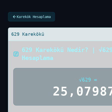
Karekök Hesaplama
629 Karekökü
629 Karekökü Nedir? | √62
Hesaplama
√
629
=
25,0798