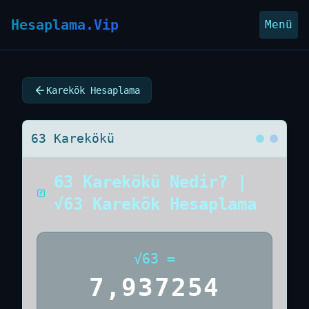
Hesaplama.Vip
Menü
Karekök Hesaplama
63 Karekökü
63 Karekökü Nedir? |
√63 Karekök Hesaplama
√
63
=
7,937254