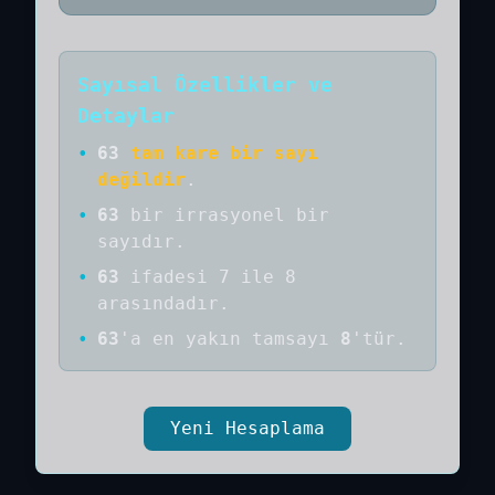
Sayısal Özellikler ve
Detaylar
•
63
tam kare bir sayı
değildir
.
•
63
bir
irrasyonel bir
sayıdır
.
•
63
ifadesi 7 ile 8
arasındadır.
•
63
'a
en yakın tamsayı
8
'tür.
Yeni Hesaplama