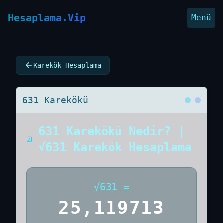
Hesaplama.Vip
Menü
Karekök Hesaplama
631 Karekökü
631 Karekökü Nedir? |
√631 Karekök Hesaplama
√
631
=
25,119713