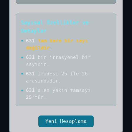
Sayısal Özellikler ve
Detaylar
•
631
tam kare bir sayı
değildir
.
•
631
bir
irrasyonel bir
sayıdır
.
•
631
ifadesi 25 ile 26
arasındadır.
•
631
'a
en yakın tamsayı
25
'tür.
Yeni Hesaplama