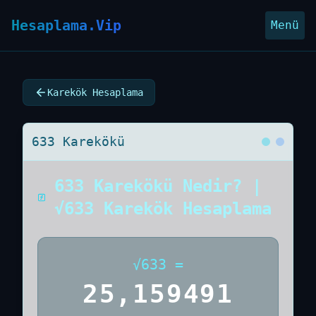
Hesaplama.Vip
Menü
Karekök Hesaplama
633 Karekökü
633 Karekökü Nedir? |
√633 Karekök Hesaplama
√
633
=
25,159491