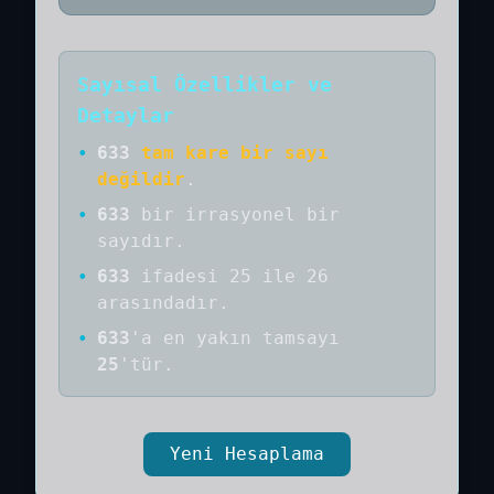
Sayısal Özellikler ve
Detaylar
•
633
tam kare bir sayı
değildir
.
•
633
bir
irrasyonel bir
sayıdır
.
•
633
ifadesi 25 ile 26
arasındadır.
•
633
'a
en yakın tamsayı
25
'tür.
Yeni Hesaplama