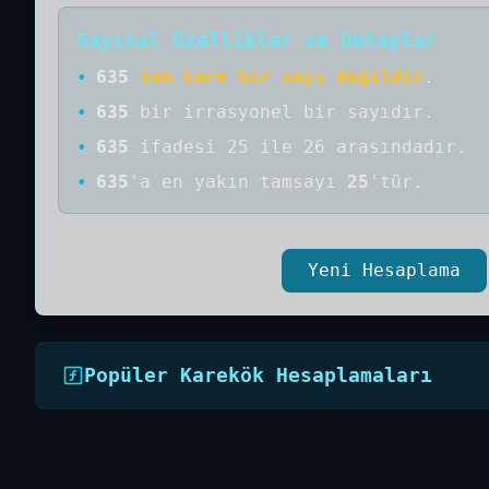
Sayısal Özellikler ve Detaylar
•
635
tam kare bir sayı değildir
.
•
635
bir
irrasyonel bir
sayıdır
.
•
635
ifadesi 25 ile 26 arasındadır.
•
635
'a
en yakın tamsayı
25
'tür.
Yeni Hesaplama
Popüler Karekök Hesaplamaları