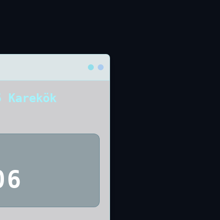
5 Karekök
06