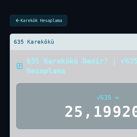
Karekök Hesaplama
635 Karekökü
635 Karekökü Nedir? | √63
Hesaplama
√
635
=
25,1992