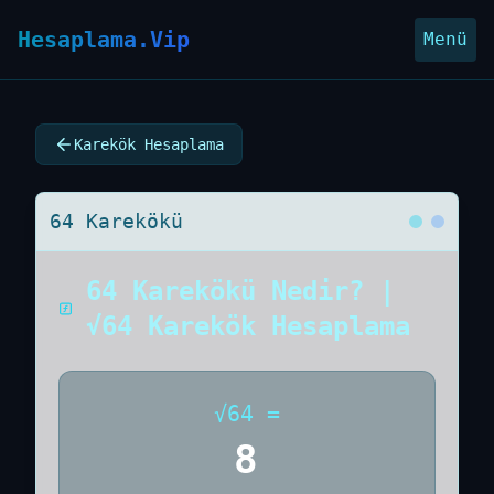
Hesaplama.Vip
Menü
Karekök Hesaplama
64 Karekökü
64 Karekökü Nedir? |
√64 Karekök Hesaplama
√
64
=
8