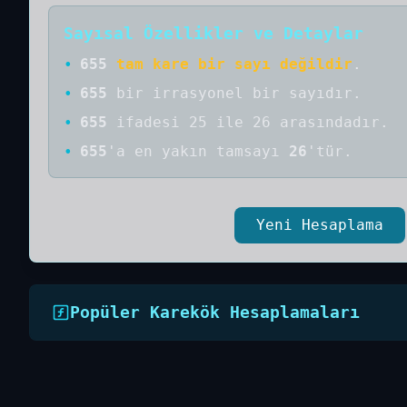
Sayısal Özellikler ve Detaylar
•
655
tam kare bir sayı değildir
.
•
655
bir
irrasyonel bir
sayıdır
.
•
655
ifadesi 25 ile 26 arasındadır.
•
655
'a
en yakın tamsayı
26
'tür.
Yeni Hesaplama
Popüler Karekök Hesaplamaları