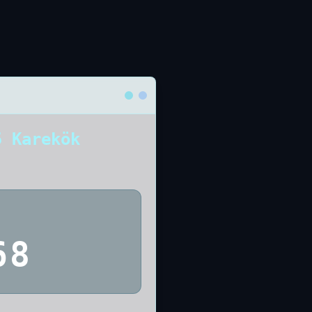
5 Karekök
68