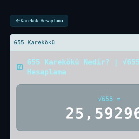
Karekök Hesaplama
655 Karekökü
655 Karekökü Nedir? | √65
Hesaplama
√
655
=
25,5929