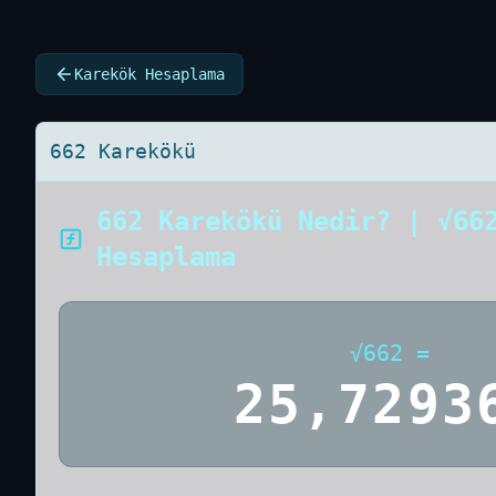
Karekök Hesaplama
662 Karekökü
662 Karekökü Nedir? | √66
Hesaplama
√
662
=
25,7293