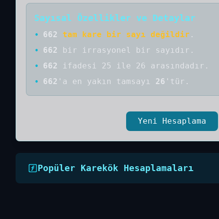
Sayısal Özellikler ve Detaylar
•
662
tam kare bir sayı değildir
.
•
662
bir
irrasyonel bir
sayıdır
.
•
662
ifadesi 25 ile 26 arasındadır.
•
662
'a
en yakın tamsayı
26
'tür.
Yeni Hesaplama
Popüler Karekök Hesaplamaları