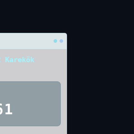
2 Karekök
61