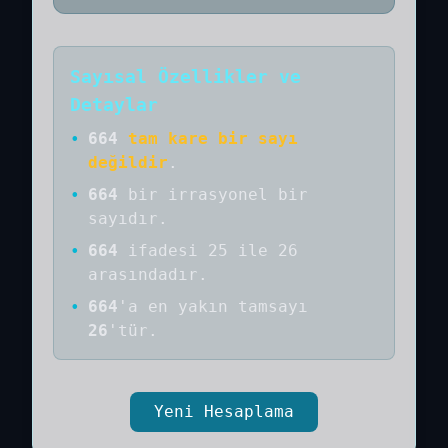
Sayısal Özellikler ve
Detaylar
•
664
tam kare bir sayı
değildir
.
•
664
bir
irrasyonel bir
sayıdır
.
•
664
ifadesi 25 ile 26
arasındadır.
•
664
'a
en yakın tamsayı
26
'tür.
Yeni Hesaplama