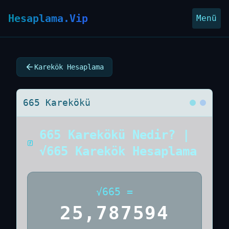
Hesaplama.Vip
Menü
Karekök Hesaplama
665 Karekökü
665 Karekökü Nedir? |
√665 Karekök Hesaplama
√
665
=
25,787594