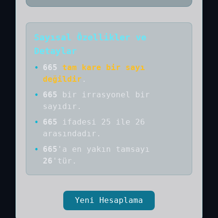
Sayısal Özellikler ve
Detaylar
•
665
tam kare bir sayı
değildir
.
•
665
bir
irrasyonel bir
sayıdır
.
•
665
ifadesi 25 ile 26
arasındadır.
•
665
'a
en yakın tamsayı
26
'tür.
Yeni Hesaplama