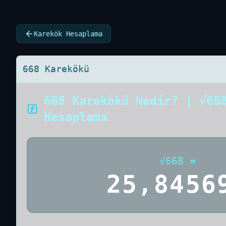
Karekök Hesaplama
668 Karekökü
668 Karekökü Nedir? | √66
Hesaplama
√
668
=
25,8456