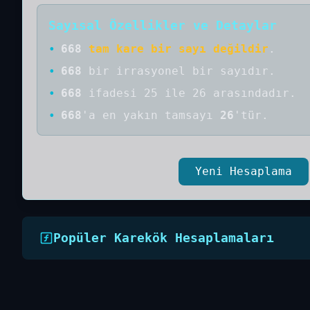
Sayısal Özellikler ve Detaylar
•
668
tam kare bir sayı değildir
.
•
668
bir
irrasyonel bir
sayıdır
.
•
668
ifadesi 25 ile 26 arasındadır.
•
668
'a
en yakın tamsayı
26
'tür.
Yeni Hesaplama
Popüler Karekök Hesaplamaları