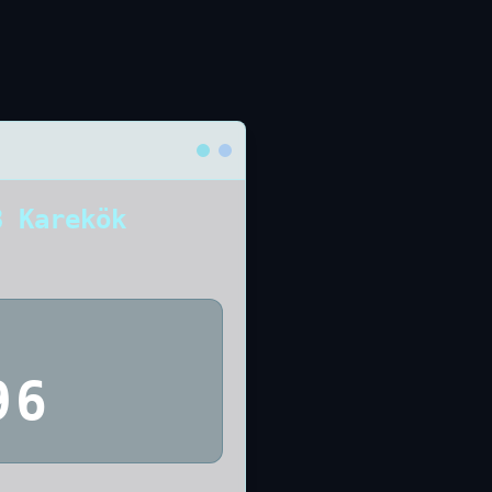
8 Karekök
96