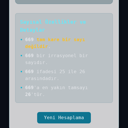
Sayısal Özellikler ve
Detaylar
•
669
tam kare bir sayı
değildir
.
•
669
bir
irrasyonel bir
sayıdır
.
•
669
ifadesi 25 ile 26
arasındadır.
•
669
'a
en yakın tamsayı
26
'tür.
Yeni Hesaplama