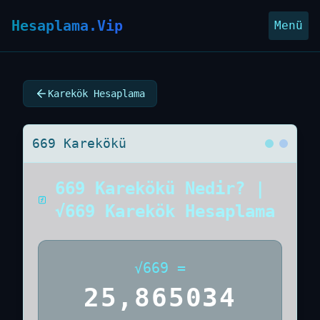
Hesaplama.Vip
Menü
Karekök Hesaplama
669 Karekökü
669 Karekökü Nedir? |
√669 Karekök Hesaplama
√
669
=
25,865034