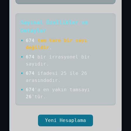
Sayısal Özellikler ve
Detaylar
•
674
tam kare bir sayı
değildir
.
•
674
bir
irrasyonel bir
sayıdır
.
•
674
ifadesi 25 ile 26
arasındadır.
•
674
'a
en yakın tamsayı
26
'tür.
Yeni Hesaplama