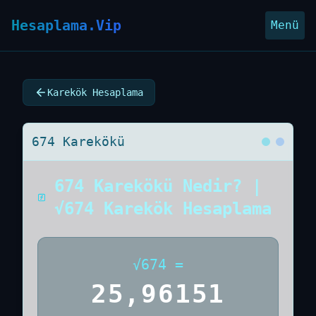
Hesaplama.Vip
Menü
Karekök Hesaplama
674 Karekökü
674 Karekökü Nedir? |
√674 Karekök Hesaplama
√
674
=
25,96151