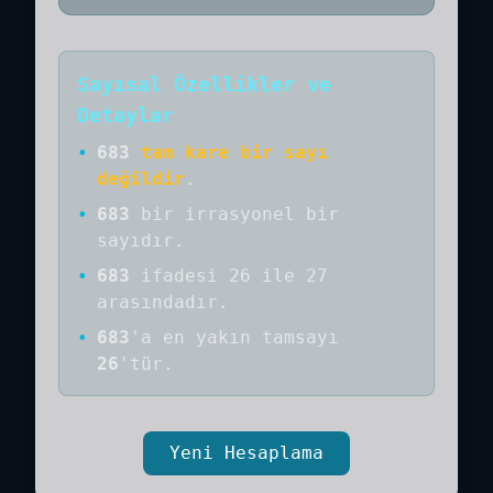
Sayısal Özellikler ve
Detaylar
•
683
tam kare bir sayı
değildir
.
•
683
bir
irrasyonel bir
sayıdır
.
•
683
ifadesi 26 ile 27
arasındadır.
•
683
'a
en yakın tamsayı
26
'tür.
Yeni Hesaplama