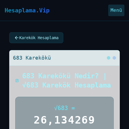
Hesaplama.Vip
Menü
Karekök Hesaplama
683 Karekökü
683 Karekökü Nedir? |
√683 Karekök Hesaplama
√
683
=
26,134269