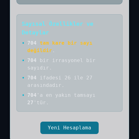
Sayısal Özellikler ve
Detaylar
•
704
tam kare bir sayı
değildir
.
•
704
bir
irrasyonel bir
sayıdır
.
•
704
ifadesi 26 ile 27
arasındadır.
•
704
'a
en yakın tamsayı
27
'tür.
Yeni Hesaplama