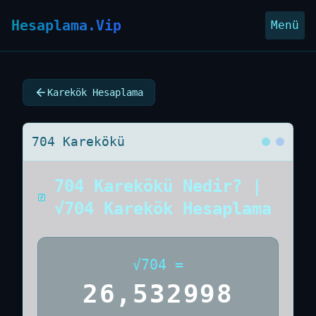
Hesaplama.Vip
Menü
Karekök Hesaplama
704 Karekökü
704 Karekökü Nedir? |
√704 Karekök Hesaplama
√
704
=
26,532998