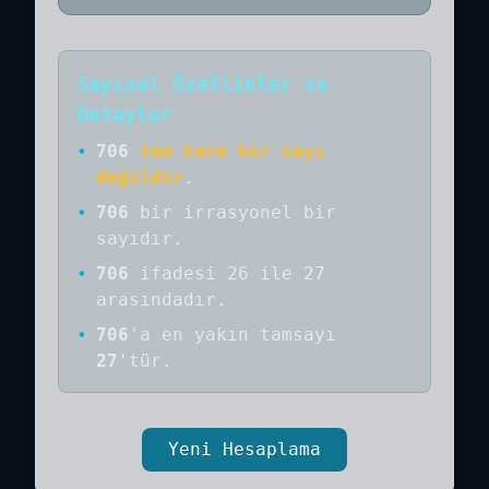
Sayısal Özellikler ve
Detaylar
•
706
tam kare bir sayı
değildir
.
•
706
bir
irrasyonel bir
sayıdır
.
•
706
ifadesi 26 ile 27
arasındadır.
•
706
'a
en yakın tamsayı
27
'tür.
Yeni Hesaplama