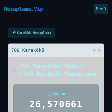
Hesaplama.Vip
Menü
Karekök Hesaplama
706 Karekökü
706 Karekökü Nedir? |
√706 Karekök Hesaplama
√
706
=
26,570661