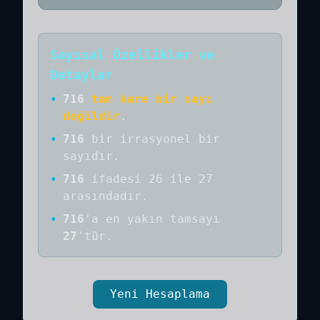
Sayısal Özellikler ve
Detaylar
•
716
tam kare bir sayı
değildir
.
•
716
bir
irrasyonel bir
sayıdır
.
•
716
ifadesi 26 ile 27
arasındadır.
•
716
'a
en yakın tamsayı
27
'tür.
Yeni Hesaplama