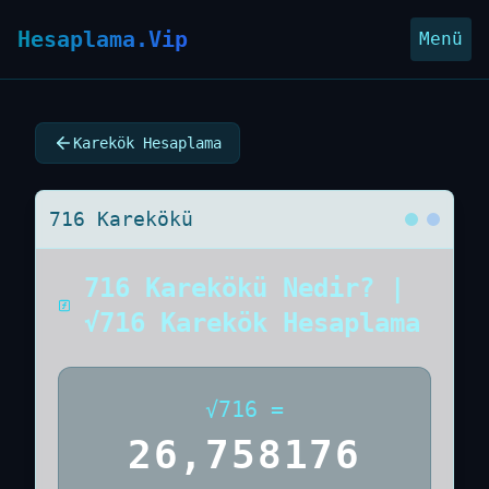
Hesaplama.Vip
Menü
Karekök Hesaplama
716 Karekökü
716 Karekökü Nedir? |
√716 Karekök Hesaplama
√
716
=
26,758176