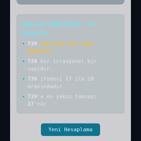
Sayısal Özellikler ve
Detaylar
•
739
tam kare bir sayı
değildir
.
•
739
bir
irrasyonel bir
sayıdır
.
•
739
ifadesi 27 ile 28
arasındadır.
•
739
'a
en yakın tamsayı
27
'tür.
Yeni Hesaplama