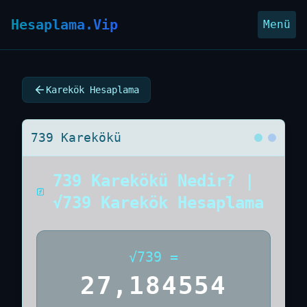
Hesaplama.Vip
Menü
Karekök Hesaplama
739 Karekökü
739 Karekökü Nedir? |
√739 Karekök Hesaplama
√
739
=
27,184554