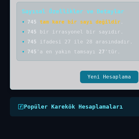
Sayısal Özellikler ve Detaylar
•
745
tam kare bir sayı değildir
.
•
745
bir
irrasyonel bir
sayıdır
.
•
745
ifadesi 27 ile 28 arasındadır.
•
745
'a
en yakın tamsayı
27
'tür.
Yeni Hesaplama
Popüler Karekök Hesaplamaları