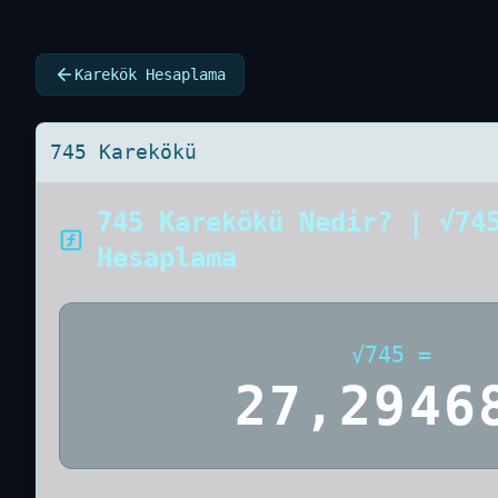
Karekök Hesaplama
745 Karekökü
745 Karekökü Nedir? | √74
Hesaplama
√
745
=
27,2946