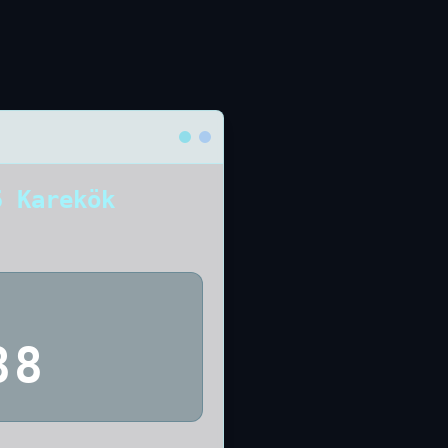
5 Karekök
88