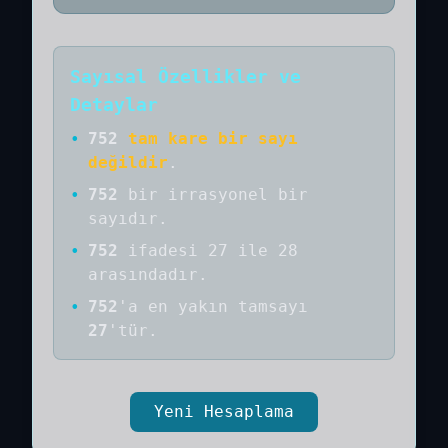
Sayısal Özellikler ve
Detaylar
•
752
tam kare bir sayı
değildir
.
•
752
bir
irrasyonel bir
sayıdır
.
•
752
ifadesi 27 ile 28
arasındadır.
•
752
'a
en yakın tamsayı
27
'tür.
Yeni Hesaplama