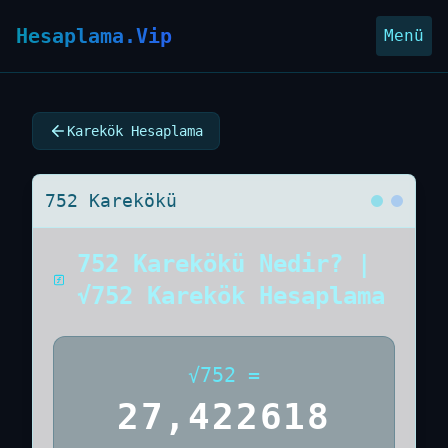
Hesaplama.Vip
Menü
Karekök Hesaplama
752 Karekökü
752 Karekökü Nedir? |
√752 Karekök Hesaplama
√
752
=
27,422618