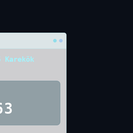
5 Karekök
63