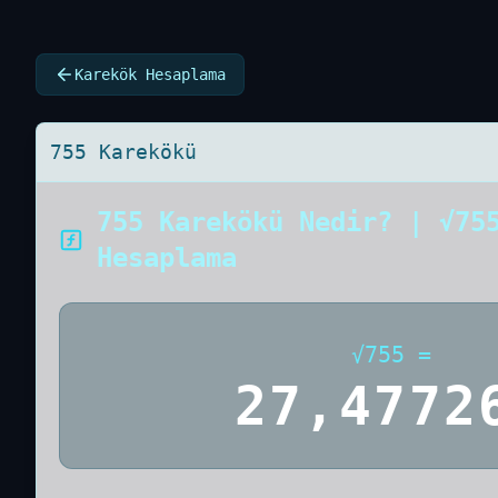
Karekök Hesaplama
755 Karekökü
755 Karekökü Nedir? | √75
Hesaplama
√
755
=
27,4772