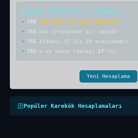
Sayısal Özellikler ve Detaylar
•
755
tam kare bir sayı değildir
.
•
755
bir
irrasyonel bir
sayıdır
.
•
755
ifadesi 27 ile 28 arasındadır.
•
755
'a
en yakın tamsayı
27
'tür.
Yeni Hesaplama
Popüler Karekök Hesaplamaları