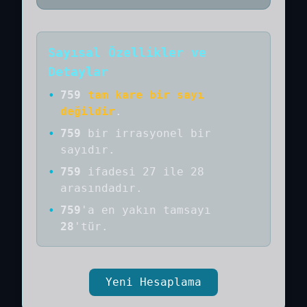
Sayısal Özellikler ve
Detaylar
•
759
tam kare bir sayı
değildir
.
•
759
bir
irrasyonel bir
sayıdır
.
•
759
ifadesi 27 ile 28
arasındadır.
•
759
'a
en yakın tamsayı
28
'tür.
Yeni Hesaplama