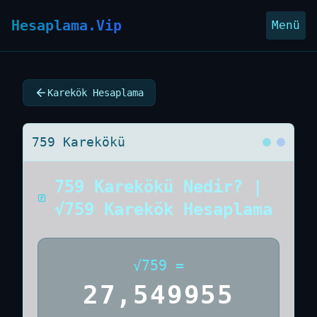
Hesaplama.Vip
Menü
Karekök Hesaplama
759 Karekökü
759 Karekökü Nedir? |
√759 Karekök Hesaplama
√
759
=
27,549955