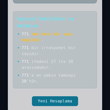
Sayısal Özellikler ve
Detaylar
•
771
tam kare bir sayı
değildir
.
•
771
bir
irrasyonel bir
sayıdır
.
•
771
ifadesi 27 ile 28
arasındadır.
•
771
'a
en yakın tamsayı
28
'tür.
Yeni Hesaplama