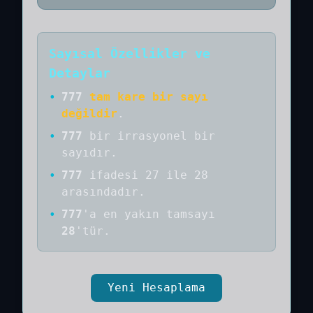
Sayısal Özellikler ve
Detaylar
•
777
tam kare bir sayı
değildir
.
•
777
bir
irrasyonel bir
sayıdır
.
•
777
ifadesi 27 ile 28
arasındadır.
•
777
'a
en yakın tamsayı
28
'tür.
Yeni Hesaplama