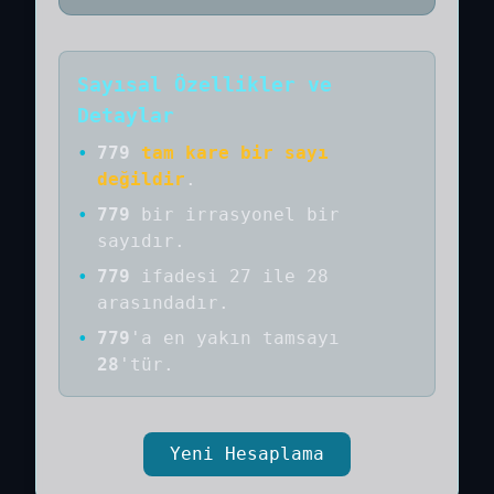
Sayısal Özellikler ve
Detaylar
•
779
tam kare bir sayı
değildir
.
•
779
bir
irrasyonel bir
sayıdır
.
•
779
ifadesi 27 ile 28
arasındadır.
•
779
'a
en yakın tamsayı
28
'tür.
Yeni Hesaplama