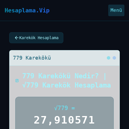
Hesaplama.Vip
Menü
Karekök Hesaplama
779 Karekökü
779 Karekökü Nedir? |
√779 Karekök Hesaplama
√
779
=
27,910571