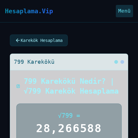
Hesaplama.Vip
Menü
Karekök Hesaplama
799 Karekökü
799 Karekökü Nedir? |
√799 Karekök Hesaplama
√
799
=
28,266588