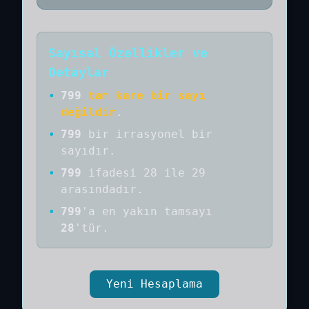
Sayısal Özellikler ve
Detaylar
•
799
tam kare bir sayı
değildir
.
•
799
bir
irrasyonel bir
sayıdır
.
•
799
ifadesi 28 ile 29
arasındadır.
•
799
'a
en yakın tamsayı
28
'tür.
Yeni Hesaplama