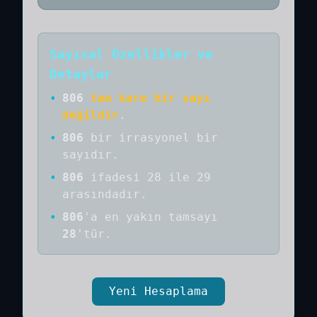
Sayısal Özellikler ve
Detaylar
•
806
tam kare bir sayı
değildir
.
•
806
bir
irrasyonel bir
sayıdır
.
•
806
ifadesi 28 ile 29
arasındadır.
•
806
'a
en yakın tamsayı
28
'tür.
Yeni Hesaplama