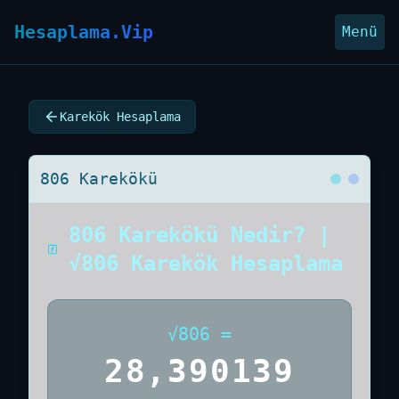
Hesaplama.Vip
Menü
Karekök Hesaplama
806 Karekökü
806 Karekökü Nedir? |
√806 Karekök Hesaplama
√
806
=
28,390139