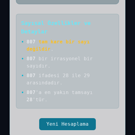
Sayısal Özellikler ve
Detaylar
•
807
tam kare bir sayı
değildir
.
•
807
bir
irrasyonel bir
sayıdır
.
•
807
ifadesi 28 ile 29
arasındadır.
•
807
'a
en yakın tamsayı
28
'tür.
Yeni Hesaplama