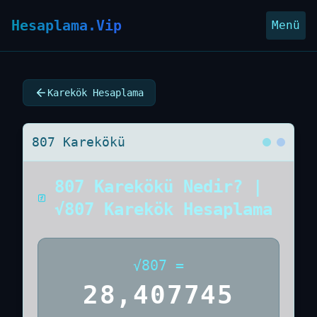
Hesaplama.Vip
Menü
Karekök Hesaplama
807 Karekökü
807 Karekökü Nedir? |
√807 Karekök Hesaplama
√
807
=
28,407745