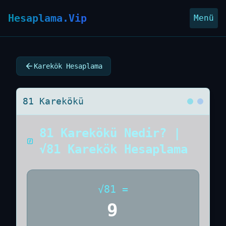
Hesaplama.Vip
Menü
Karekök Hesaplama
81 Karekökü
81 Karekökü Nedir? |
√81 Karekök Hesaplama
√
81
=
9