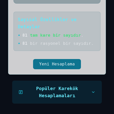
Sayısal Özellikler ve
Detaylar
•
81
tam kare bir sayıdır
.
•
81
bir
rasyonel bir
sayıdır
.
Yeni Hesaplama
Popüler Karekök
Hesaplamaları