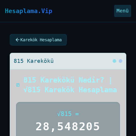
Hesaplama.Vip
Menü
Karekök Hesaplama
815 Karekökü
815 Karekökü Nedir? |
√815 Karekök Hesaplama
√
815
=
28,548205