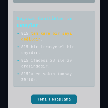
Sayısal Özellikler ve
Detaylar
•
815
tam kare bir sayı
değildir
.
•
815
bir
irrasyonel bir
sayıdır
.
•
815
ifadesi 28 ile 29
arasındadır.
•
815
'a
en yakın tamsayı
29
'tür.
Yeni Hesaplama