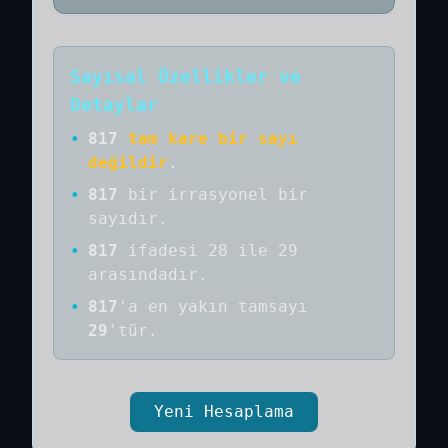
Sayısal Özellikler ve
Detaylar
•
817
tam kare bir sayı
değildir
.
•
817
bir
irrasyonel bir
sayıdır
.
•
817
ifadesi 28 ile 29
arasındadır.
•
817
'a
en yakın tamsayı
29
'tür.
Yeni Hesaplama