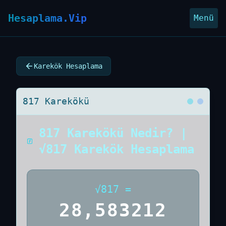
Hesaplama.Vip
Menü
Karekök Hesaplama
817 Karekökü
817 Karekökü Nedir? |
√817 Karekök Hesaplama
√
817
=
28,583212