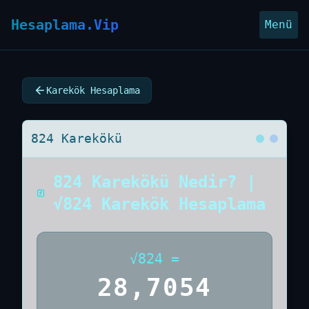
Hesaplama.Vip
Menü
Karekök Hesaplama
824 Karekökü
824 Karekökü Nedir? |
√824 Karekök Hesaplama
√
824
=
28,7054