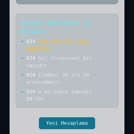
Sayısal Özellikler ve
Detaylar
•
824
tam kare bir sayı
değildir
.
•
824
bir
irrasyonel bir
sayıdır
.
•
824
ifadesi 28 ile 29
arasındadır.
•
824
'a
en yakın tamsayı
29
'tür.
Yeni Hesaplama