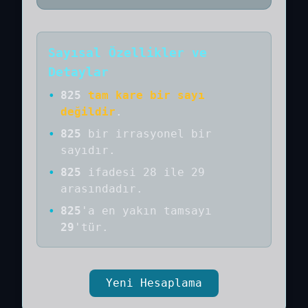
Sayısal Özellikler ve
Detaylar
•
825
tam kare bir sayı
değildir
.
•
825
bir
irrasyonel bir
sayıdır
.
•
825
ifadesi 28 ile 29
arasındadır.
•
825
'a
en yakın tamsayı
29
'tür.
Yeni Hesaplama