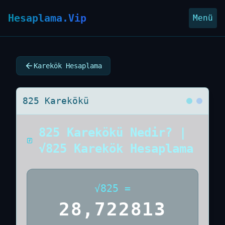
Hesaplama.Vip
Menü
Karekök Hesaplama
825 Karekökü
825 Karekökü Nedir? |
√825 Karekök Hesaplama
√
825
=
28,722813