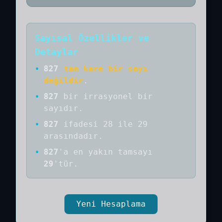
Sayısal Özellikler ve
Detaylar
•
827
tam kare bir sayı
değildir
.
•
827
bir
irrasyonel bir
sayıdır
.
•
827
ifadesi 28 ile 29
arasındadır.
•
827
'a
en yakın tamsayı
29
'tür.
Yeni Hesaplama