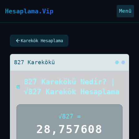
Hesaplama.Vip
Menü
Karekök Hesaplama
827 Karekökü
827 Karekökü Nedir? |
√827 Karekök Hesaplama
√
827
=
28,757608