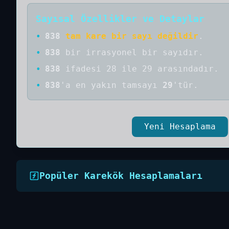
Sayısal Özellikler ve Detaylar
•
838
tam kare bir sayı değildir
.
•
838
bir
irrasyonel bir
sayıdır
.
•
838
ifadesi 28 ile 29 arasındadır.
•
838
'a
en yakın tamsayı
29
'tür.
Yeni Hesaplama
Popüler Karekök Hesaplamaları