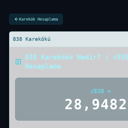
Karekök Hesaplama
838 Karekökü
838 Karekökü Nedir? | √83
Hesaplama
√
838
=
28,9482