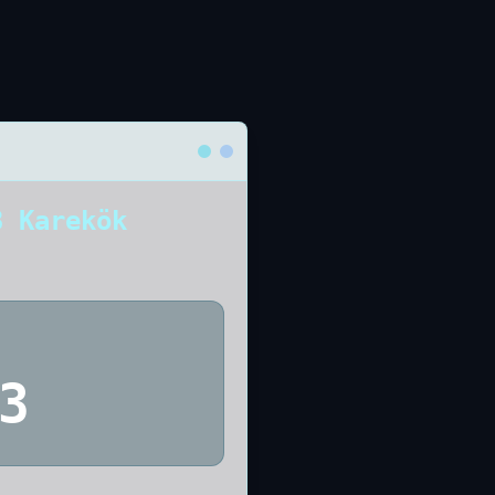
8 Karekök
3