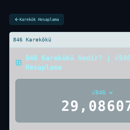
Karekök Hesaplama
846 Karekökü
846 Karekökü Nedir? | √84
Hesaplama
√
846
=
29,0860