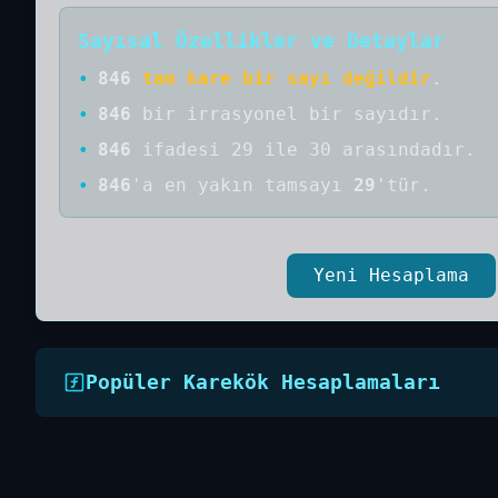
Sayısal Özellikler ve Detaylar
•
846
tam kare bir sayı değildir
.
•
846
bir
irrasyonel bir
sayıdır
.
•
846
ifadesi 29 ile 30 arasındadır.
•
846
'a
en yakın tamsayı
29
'tür.
Yeni Hesaplama
Popüler Karekök Hesaplamaları