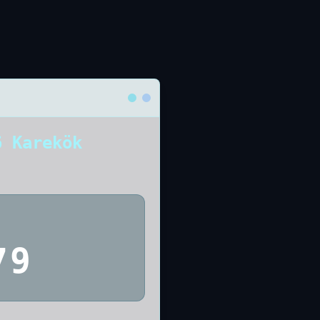
6 Karekök
79