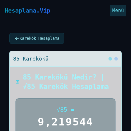
Hesaplama.Vip
Menü
Karekök Hesaplama
85 Karekökü
85 Karekökü Nedir? |
√85 Karekök Hesaplama
√
85
=
9,219544