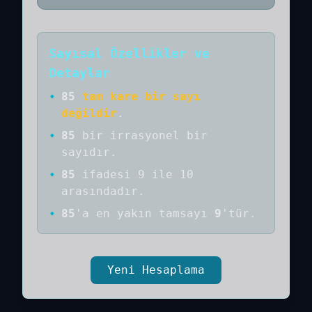
Sayısal Özellikler ve
Detaylar
•
85
tam kare bir sayı
değildir
.
•
85
bir
irrasyonel bir
sayıdır
.
•
85
ifadesi 9 ile 10
arasındadır.
•
85
'a
en yakın tamsayı
9
'tür.
Yeni Hesaplama