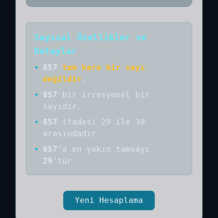
Sayısal Özellikler ve
Detaylar
•
857
tam kare bir sayı
değildir
.
•
857
bir
irrasyonel bir
sayıdır
.
•
857
ifadesi 29 ile 30
arasındadır.
•
857
'a
en yakın tamsayı
29
'tür.
Yeni Hesaplama