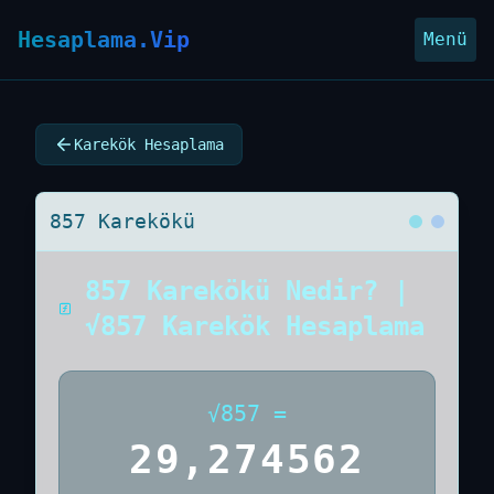
Hesaplama.Vip
Menü
Karekök Hesaplama
857 Karekökü
857 Karekökü Nedir? |
√857 Karekök Hesaplama
√
857
=
29,274562