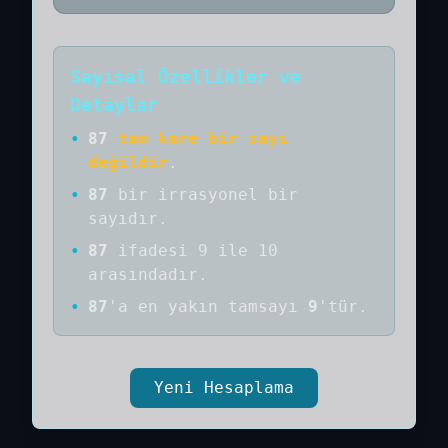
Sayısal Özellikler ve
Detaylar
•
87
tam kare bir sayı
değildir
.
•
87
bir
irrasyonel bir
sayıdır
.
•
87
ifadesi 9 ile 10
arasındadır.
•
87
'a
en yakın tamsayı
9
'tür.
Yeni Hesaplama