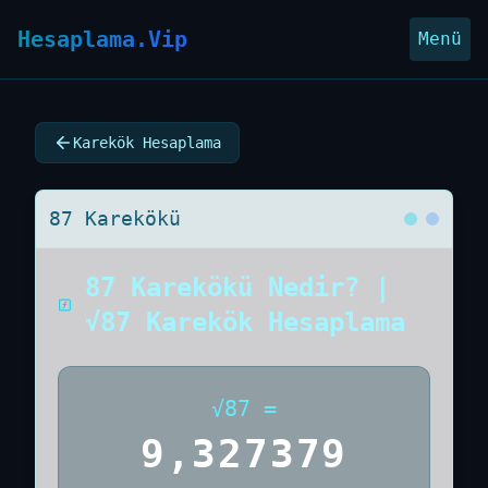
Hesaplama.Vip
Menü
Karekök Hesaplama
87 Karekökü
87 Karekökü Nedir? |
√87 Karekök Hesaplama
√
87
=
9,327379