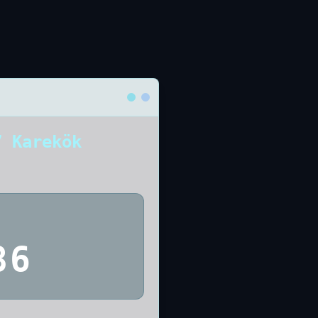
7 Karekök
86