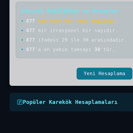
Sayısal Özellikler ve Detaylar
•
877
tam kare bir sayı değildir
.
•
877
bir
irrasyonel bir
sayıdır
.
•
877
ifadesi 29 ile 30 arasındadır.
•
877
'a
en yakın tamsayı
30
'tür.
Yeni Hesaplama
Popüler Karekök Hesaplamaları