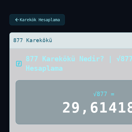
Karekök Hesaplama
877 Karekökü
877 Karekökü Nedir? | √87
Hesaplama
√
877
=
29,6141