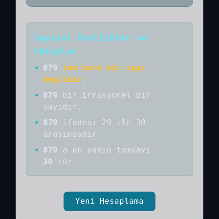
Sayısal Özellikler ve
Detaylar
•
879
tam kare bir sayı
değildir
.
•
879
bir
irrasyonel bir
sayıdır
.
•
879
ifadesi 29 ile 30
arasındadır.
•
879
'a
en yakın tamsayı
30
'tür.
Yeni Hesaplama