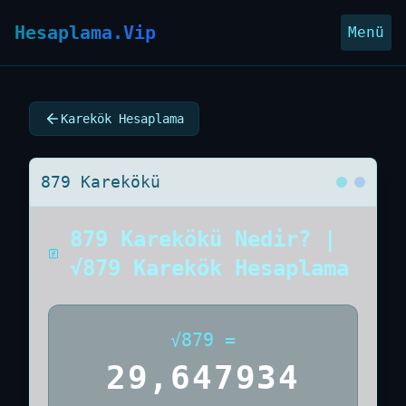
Hesaplama.Vip
Menü
Karekök Hesaplama
879 Karekökü
879 Karekökü Nedir? |
√879 Karekök Hesaplama
√
879
=
29,647934