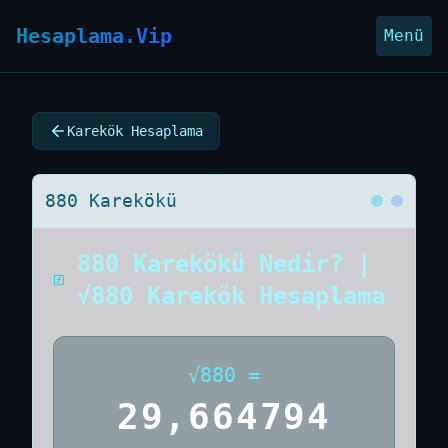
Hesaplama.Vip
Menü
Karekök Hesaplama
880 Karekökü
880 Karekökü Nedir? |
√880 Karekök Hesaplama
√
880
=
29,664794