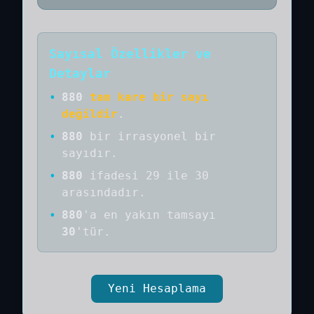
Sayısal Özellikler ve
Detaylar
•
880
tam kare bir sayı
değildir
.
•
880
bir
irrasyonel bir
sayıdır
.
•
880
ifadesi 29 ile 30
arasındadır.
•
880
'a
en yakın tamsayı
30
'tür.
Yeni Hesaplama