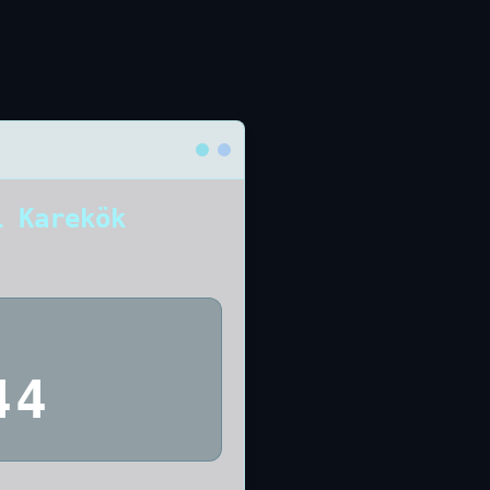
1 Karekök
44