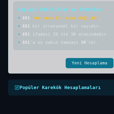
Sayısal Özellikler ve Detaylar
•
881
tam kare bir sayı değildir
.
•
881
bir
irrasyonel bir
sayıdır
.
•
881
ifadesi 29 ile 30 arasındadır.
•
881
'a
en yakın tamsayı
30
'tür.
Yeni Hesaplama
Popüler Karekök Hesaplamaları