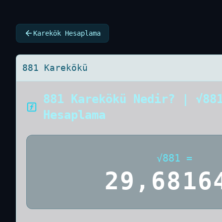
Karekök Hesaplama
881 Karekökü
881 Karekökü Nedir? | √88
Hesaplama
√
881
=
29,6816