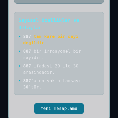
Sayısal Özellikler ve
Detaylar
•
887
tam kare bir sayı
değildir
.
•
887
bir
irrasyonel bir
sayıdır
.
•
887
ifadesi 29 ile 30
arasındadır.
•
887
'a
en yakın tamsayı
30
'tür.
Yeni Hesaplama