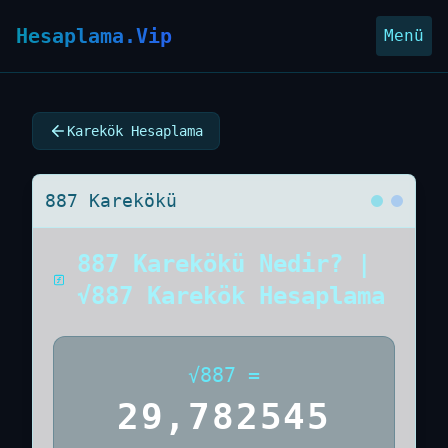
Hesaplama.Vip
Menü
Karekök Hesaplama
887 Karekökü
887 Karekökü Nedir? |
√887 Karekök Hesaplama
√
887
=
29,782545