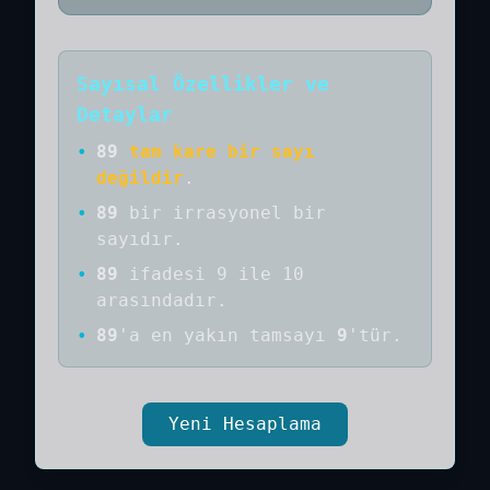
Sayısal Özellikler ve
Detaylar
•
89
tam kare bir sayı
değildir
.
•
89
bir
irrasyonel bir
sayıdır
.
•
89
ifadesi 9 ile 10
arasındadır.
•
89
'a
en yakın tamsayı
9
'tür.
Yeni Hesaplama