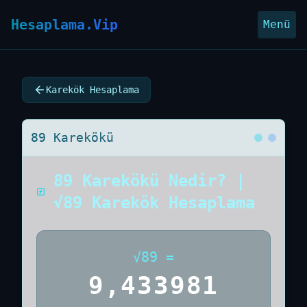
Hesaplama.Vip
Menü
Karekök Hesaplama
89 Karekökü
89 Karekökü Nedir? |
√89 Karekök Hesaplama
√
89
=
9,433981