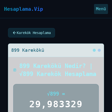
Hesaplama.Vip
Menü
Karekök Hesaplama
899 Karekökü
899 Karekökü Nedir? |
√899 Karekök Hesaplama
√
899
=
29,983329