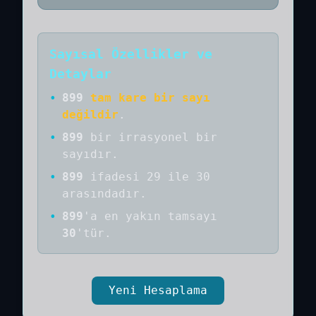
Sayısal Özellikler ve
Detaylar
•
899
tam kare bir sayı
değildir
.
•
899
bir
irrasyonel bir
sayıdır
.
•
899
ifadesi 29 ile 30
arasındadır.
•
899
'a
en yakın tamsayı
30
'tür.
Yeni Hesaplama