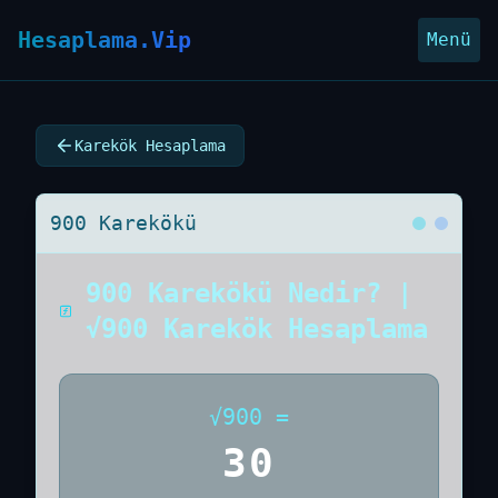
Hesaplama.Vip
Menü
Karekök Hesaplama
900 Karekökü
900 Karekökü Nedir? |
√900 Karekök Hesaplama
√
900
=
30