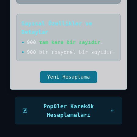
Sayısal Özellikler ve
Detaylar
•
900
tam kare bir sayıdır
.
•
900
bir
rasyonel bir
sayıdır
.
Yeni Hesaplama
Popüler Karekök
Hesaplamaları